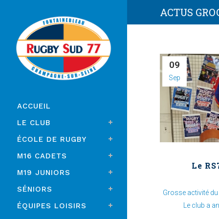
ACTUS GRO
09
Sep
ACCUEIL
LE CLUB
ÉCOLE DE RUGBY
M16 CADETS
Le RS7
M19 JUNIORS
SÉNIORS
Grosse activité d
ÉQUIPES LOISIRS
Le club a an