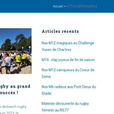
Accueil
>
ACTUS GROGNARDS
Articles récents
Nos M12 magiques au Challenge
Vusec de Chartres
M16 : clap joyeux de fin de saison
Nos M12 vainqueurs du Coeur de
Seine
ugby au grand
Nos M6 radieux aux Petit Dieux du
 succès !
Stade
Matinée découverte du rugby
oi de beach rugby
féminin au RS77
uin 2023, le...