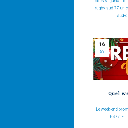
https://ligueidf.ff
rugby-sud-77-un-clu
sud-de
16
Déc
Quel we
Le week-end promet
RS77. Et il 