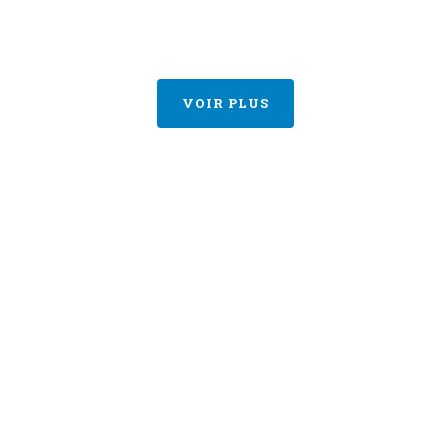
VOIR PLUS
Sections Compétition
Cadets (M16)
(M8)
Juniors (M18)
0)
Seniors
2)
)