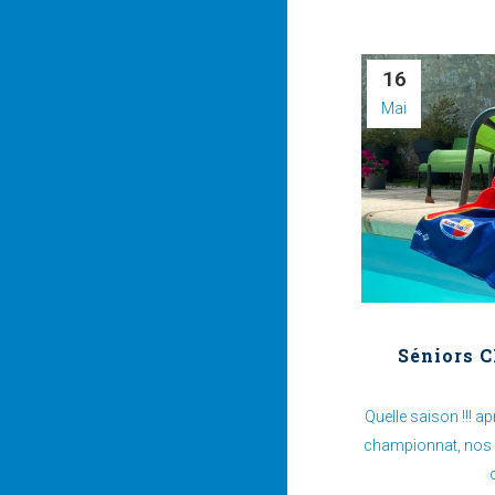
16
Mai
Séniors 
Quelle saison !!! a
championnat, nos s