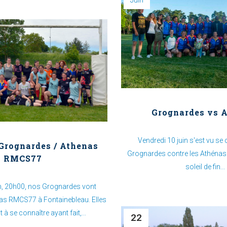
Juin
Grognardes vs 
Vendredi 10 juin s'est vu se
Grognardes / Athenas
Grognardes contre les Athénas 
RMCS77
soleil de fin...
n, 20h00, nos Grognardes vont
nas RMCS77 à Fontainebleau. Elles
 se connaître ayant fait,...
22