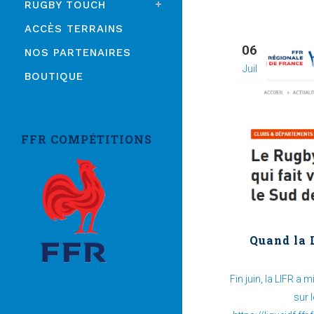
RUGBY TOUCH
ACCÈS TERRAINS
06
NOS PARTENAIRES
Juil
BOUTIQUE
FFR COMPÉTITIONS
Quand la 
Fin juin, la LIFR a
sur 