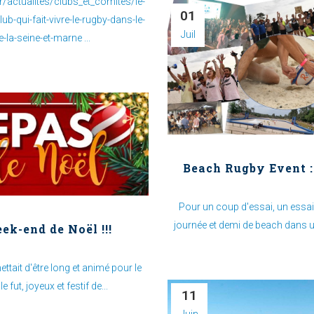
r.fr/actualites/clubs_et_comites/le-
01
b-qui-fait-vivre-le-rugby-dans-le-
Juil
-la-seine-et-marne ...
Beach Rugby Event :
Pour un coup d'essai, un essai
journée et demi de beach dans u
ek-end de Noël !!!
tait d'être long et animé pour le
le fut, joyeux et festif de...
11