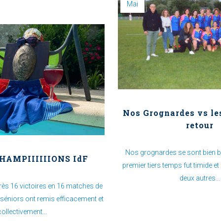
Mai
Nos Grognardes vs les
retour
Nos grognardes se sont bien b
CHAMPIIIIIIONS IdF
premier tiers temps fut timide et
deux autres...
près 16 victoires en 16 matches de
éniors ont remis efficacement et
collectivement...