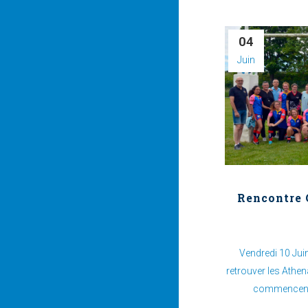
04
Juin
Rencontre 
Vendredi 10 Jui
retrouver les Athe
commencent à