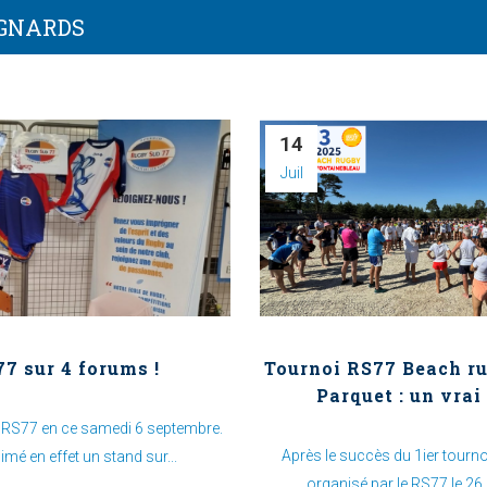
GNARDS
14
Juil
7 sur 4 forums !
Tournoi RS77 Beach r
Parquet : un vrai
u RS77 en ce samedi 6 septembre.
Après le succès du 1ier tourn
imé en effet un stand sur...
organisé par le RS77 le 26 j