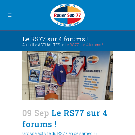
Le RS77 sur 4 forums !
Accueil
>
ACTUALITES
>
Le RS77 sur 4 forums !
09 Sep
Le RS77 sur 4
forums !
Grosse activité du RS77 en ce samedi 6