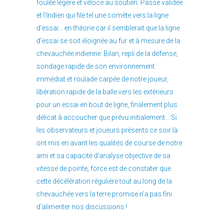
foulée légère et véloce au soutien. Passe validée
et l’Indien qui file tel une comète vers la ligne
d’essai… en théorie car il semblerait que la ligne
d’essai se soit éloignée au fur et à mesure de la
chevauchée indienne. Bilan, repli de la défense,
sondage rapide de son environnement
immédiat et roulade carpée de notre joueur,
libération rapide de la balle vers les extérieurs
pour un essai en bout de ligne, finalement plus
délicat à accoucher que prévu initialement… Si
les observateurs et joueurs présents ce soir là
ont mis en avant les qualités de course de notre
ami et sa capacité d’analyse objective de sa
vitesse de pointe, force est de constater que
cette décélération régulière tout au long de la
chevauchée vers la terre promise n’a pas fini
d’alimenter nos discussions !