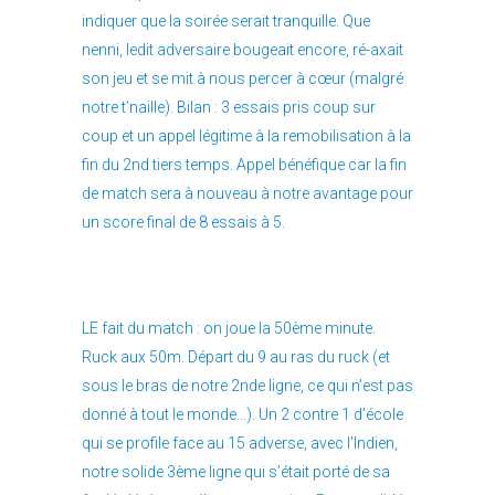
indiquer que la soirée serait tranquille. Que
nenni, ledit adversaire bougeait encore, ré-axait
son jeu et se mit à nous percer à cœur (malgré
notre t’naille). Bilan : 3 essais pris coup sur
coup et un appel légitime à la remobilisation à la
fin du 2nd tiers temps. Appel bénéfique car la fin
de match sera à nouveau à notre avantage pour
un score final de 8 essais à 5.
LE fait du match : on joue la 50ème minute.
Ruck aux 50m. Départ du 9 au ras du ruck (et
sous le bras de notre 2nde ligne, ce qui n’est pas
donné à tout le monde…). Un 2 contre 1 d’école
qui se profile face au 15 adverse, avec l’Indien,
notre solide 3ème ligne qui s’était porté de sa