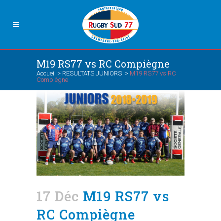
M19 RS77 vs RC Compiègne
Accueil
>
RESULTATS JUNIORS
>
M19 RS77 vs RC
Compiègne
17 Déc
M19 RS77 vs
RC Compiègne