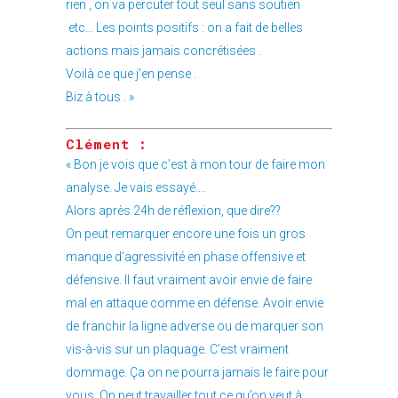
rien , on va percuter tout seul sans soutien
etc… Les points positifs : on a fait de belles
actions mais jamais concrétisées .
Voilà ce que j’en pense .
Biz à tous . »
Clément :
« Bon je vois que c’est à mon tour de faire mon
analyse. Je vais essayé….
Alors après 24h de réflexion, que dire??
On peut remarquer encore une fois un gros
manque d’agressivité en phase offensive et
défensive. Il faut vraiment avoir envie de faire
mal en attaque comme en défense. Avoir envie
de franchir la ligne adverse ou de marquer son
vis-à-vis sur un plaquage. C’est vraiment
dommage. Ça on ne pourra jamais le faire pour
vous. On peut travailler tout ce qu’on veut à