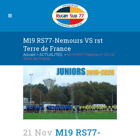
M19 RS77-Nemours VS rst
Terre de France
Accueil
>
ACTUALITES
>
M19 RS77-Nemours VS rst
Terre de France
21 Nov
M19 RS77-