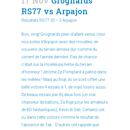
17 Nov
Grognards
RS77 vs Arpajon
Résultats RS77 20 – 5 Arpajon.
Bon, vingt Grognards plein d’allant venus chez
nos potes d’Arpajon avec des moulées, en
souvenir du terrain annexe dur comme du
ciment de l’année dernière. Pas de chance :
c’était sur la moelleuse herbe du terrain
d’honneur ! Jérôme Ze Pomplard a patiné dans
les mêlées ! Mais au final, ils se sont offert une
belle victoire 4 essais à 1, de vrais loisirs aussi.
De beaux essais par Rij deux fois (un vrai
chasseur de ballons, Ze Rige pour les amateurs
de BD fantastiques), Kevin et Seb. Certains ont
vu dans cette victoire comme le résultat de
l’absence de Tak… D’autres ont rappelé que