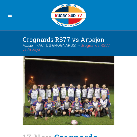
Grognards RS77 vs Arpajon
Accueil
>
ACTUS GROGNARDS
>
Grognards RS77
vs Arpajon