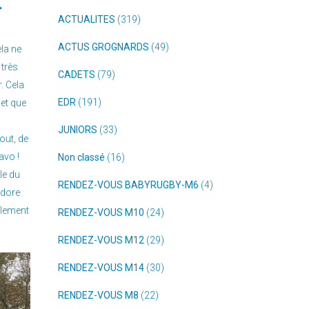
.
ACTUALITES
(319)
ACTUS GROGNARDS
(49)
la ne
 très
CADETS
(79)
. Cela
EDR
(191)
et que
JUNIORS
(33)
out, de
avo !
Non classé
(16)
le du
RENDEZ-VOUS BABYRUGBY-M6
(4)
adore
plement
RENDEZ-VOUS M10
(24)
RENDEZ-VOUS M12
(29)
RENDEZ-VOUS M14
(30)
RENDEZ-VOUS M8
(22)