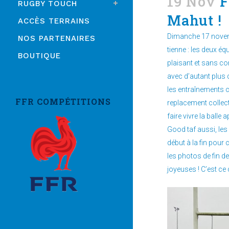
19 Nov
F
RUGBY TOUCH
Mahut !
ACCÈS TERRAINS
Dimanche 17 novemb
NOS PARTENAIRES
tienne : les deux é
BOUTIQUE
plaisant et sans co
avec d’autant plus
les entraînements c
FFR COMPÉTITIONS
replacement collecti
faire vivre la balle
Good taf aussi, les 
début à la fin pour 
les photos de fin 
joyeuses ! C’est ce