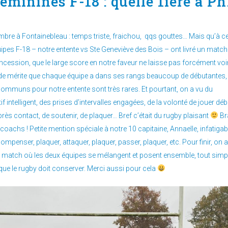
éminines F-18 : quelle 1ière à Ph
re à Fontainebleau : temps triste, fraichou, qqs gouttes… Mais qu’à ce
quipes F-18 – notre entente vs Ste Geneviève des Bois – ont livré un match
ncession, que le large score en notre faveur ne laisse pas forcément voir
 de mérite que chaque équipe a dans ses rangs beaucoup de débutantes, 
ommuns pour notre entente sont très rares. Et pourtant, on a vu du
f intelligent, des prises d’intervalles engagées, de la volonté de jouer déb
 après contact, de soutenir, de plaquer… Bref c’était du rugby plaisant
Br
coachs ! Petite mention spéciale à notre 10 capitaine, Annaelle, infatigab
compenser, plaquer, attaquer, plaquer, passer, plaquer, etc. Pour finir, on 
de match où les deux équipes se mélangent et posent ensemble, tout sim
 que le rugby doit conserver. Merci aussi pour cela