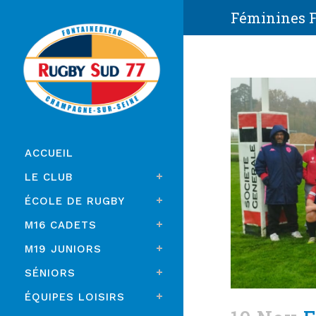
Féminines F-
ACCUEIL
LE CLUB
ÉCOLE DE RUGBY
M16 CADETS
M19 JUNIORS
SÉNIORS
ÉQUIPES LOISIRS